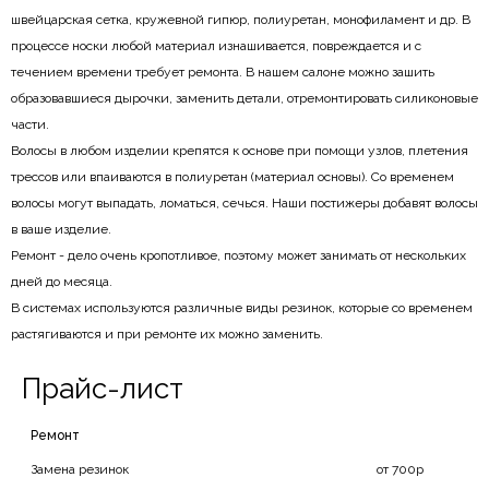
швейцарская сетка, кружевной гипюр, полиуретан, монофиламент и др. В
процессе носки любой материал изнашивается, повреждается и с
течением времени требует ремонта. В нашем салоне можно зашить
образовавшиеся дырочки, заменить детали, отремонтировать силиконовые
части.
Волосы в любом изделии крепятся к основе при помощи узлов, плетения
трессов или впаиваются в полиуретан (материал основы). Со временем
волосы могут выпадать, ломаться, сечься. Наши постижеры добавят волосы
в ваше изделие.
Ремонт - дело очень кропотливое, поэтому может занимать от нескольких
дней до месяца.
В системах используются различные виды резинок, которые со временем
растягиваются и при ремонте их можно заменить.
Прайс-лист
Ремонт
Замена резинок
от 700р