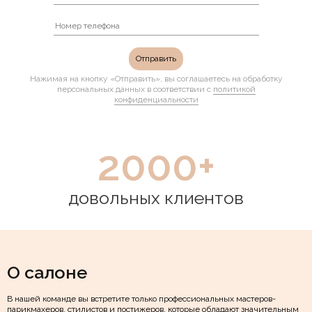
Нажимая на кнопку «Отправить», вы соглашаетесь на обработку
персональных данных в соответствии с
политикой
конфиденциальности
2000
+
довольных клиентов
О салоне
В нашей команде вы встретите только профессиональных мастеров-
парикмахеров, стилистов и постижеров, которые обладают значительным